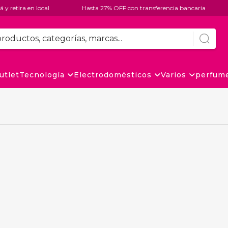
 retira en local
Hasta 27% OFF con transferencia bancaria
utlet
Tecnología
Electrodomésticos
Varios
perfum