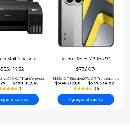
ra Multifuncional
Xiaomi Poco M8 Pro 5G
rica Epson EcoTank
$535.414,32
$736.074
L1250
ctivo
27% Off Transferencia
31,51% Off Efectivo
27% Off Transferencia
,27
$390.852,45
$504.137,08
$537.334,02
(5)
(31)
egar al carrito
Agregar al carrito