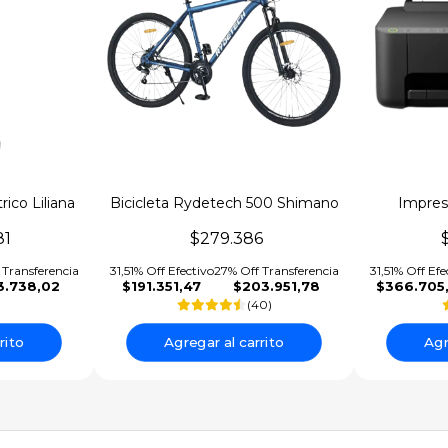
rico Liliana
Bicicleta Rydetech 500 Shimano
Impreso
o TCH50
Inalamb
81
$279.386
 Transferencia
31,51% Off Efectivo
27% Off Transferencia
31,51% Off Efe
3.738,02
$191.351,47
$203.951,78
$366.705
(40)
rito
Agregar al carrito
Agr