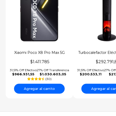
Xiaomi Poco X8 Pro Max 5G
Turbocalefactor Eléct
Towerflame Negr
$1.411.785
$292.791,
31,51% Off Efectivo
27% Off Transferencia
31,51% Off Efectivo
27% Off
$966.931,55
$1.030.603,05
$200.533,11
$21
(30)
Agregar al carrito
Agregar al car