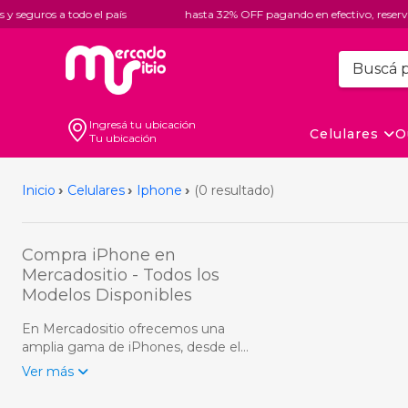
y seguros a todo el país
hasta 32% OFF pagando en efectivo, reservá y
Ingresá tu ubicación
Celulares
O
Tu ubicación
Inicio
Celulares
Iphone
(0 resultado)
Compra iPhone en
Mercadositio - Todos los
Modelos Disponibles
En Mercadositio ofrecemos una
amplia gama de iPhones, desde el
iPhone 11, hasta el iPhone 15 Pro
Ver más
Max. Disfruta de precios
competitivos, opciones de