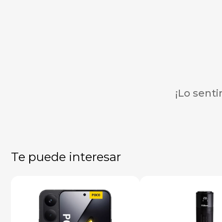
financiamiento y envío rápido a todo
el país. Explora nuestras ofertas
exclusivas y lleva el último modelo a
tu hogar hoy mismo. ¡Compra
iPhone en Mercadositio y descubre
por qué somos la mejor opción en
tecnología móvil en Argentina!
¡Lo sent
Te puede interesar