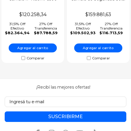
MBC24 SMART 3.5K Con
LS-4GS14-AU
$120.258,34
$159.881,63
Microfono WiFi
31,51% Off
27% Off
31,51% Off
27% Off
Efectivo
Transferencia
Efectivo
Transferencia
$82.364,94
$87.788,59
$109.502,93
$116.713,59
Agregar al carrito
Agregar al carrito
Comparar
Comparar
¡Recibí las mejores ofertas!
SUSCRIBIRME