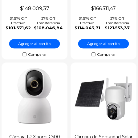
MJSXJ04HL Outdoor Micro
Ver todos
Tablets
DUAL MBC22 SMART 2K
$148.009,37
$166.511,47
Con Microfono WiFi
Televisores y proyectores
31,51% Off
27% Off
31,51% Off
27% Off
Efectivo
Transferencia
Efectivo
Transferencia
$101.371,62
$108.046,84
$114.043,71
$121.553,37
Ver todos
Agregar al carrito
Agregar al carrito
Comparar
Comparar
Cámara IP Xiaomi C500
Cámara de Seguridad Solar