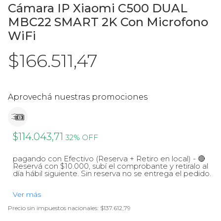
Ver todos
Tablets
Cámara IP Xiaomi C500 DUAL
MBC22 SMART 2K Con Microfono
Televisores y proyectores
WiFi
Ver todos
$166.511,47
Aprovechá nuestras promociones
$114.043,71
32% OFF
pagando con Efectivo (Reserva + Retiro en local) - 🔴
Reservá con $10.000, subí el comprobante y retiralo al
día hábil siguiente. Sin reserva no se entrega el pedido.
Ver más
Precio sin impuestos nacionales:
$137.612,79