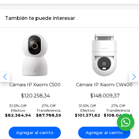
También te puede interesar
Cámara IP Xiaomi C500
Cámara IP Xiaomi CW400
MBC24 SMART 3.5K Con
MJSXJ04HL Outdoor Micro
$120.258,34
$148.009,37
Microfono WiFi
31,51% Off
27% Off
31,51% Off
27% Off
Efectivo
Transferencia
Efectivo
Transferencia
$82.364,94
$87.788,59
$101.371,62
$108.046,84
Agregar al carrito
Agregar al carrito