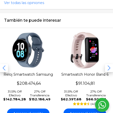
Ver todas las opiniones
También te puede interesar
Reloj Smartwatch Samsung
Smartwatch Honor Band 6
Watch5 (Exhibición)
Oximetro
$208.474,64
$91.104,81
31,51% Off
27% Off
31,51% Off
27% Off
Efectivo
Transferencia
Efectivo
Transferencia
$142.784,28
$152.186,49
$62.397,68
$66.506,51
(40)