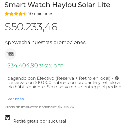
Accesorios
Tablets
Smart Watch Haylou Solar Lite
40 opiniones
Ver todos
Televisores y proyectores
$50.233,46
Ver todos
Aprovechá nuestras promociones
$34.404,90
31,51% OFF
pagando con Efectivo (Reserva + Retiro en local) - 🔴
Reservá con $10.000, subí el comprobante y retiralo al
día hábil siguiente. Sin reserva no se entrega el pedido.
Ver más
Precio sin impuestos nacionales:
$41.515,26
Retirá gratis por sucursal